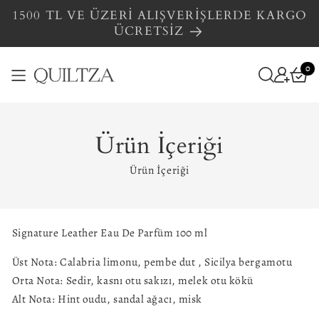
İÇERIĞE
1500 TL VE ÜZERİ ALIŞVERİŞLERDE KARGO
ATLA
ÜCRETSİZ
0
0
Sepet
ürün
Ürün İçeriği
Ürün İçeriği
Signature Leather Eau De Parfüm 100 ml
Üst Nota: Calabria limonu, pembe dut , Sicilya bergamotu
Orta Nota: Sedir, kasnı otu sakızı, melek otu kökü
Alt Nota: Hint oudu, sandal ağacı, misk